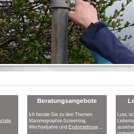
Beratungsangebote
L
Ich berate Sie zu den Themen
Lust, s
crale
Mammographie-Screening,
Lebens
Wechseljahre und
Endometriose
...
auseina
unterst