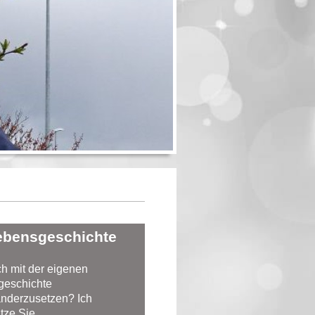
ebensgeschichte
ich mit der eigenen
geschichte
nderzusetzen? Ich
ütze
Sie
...