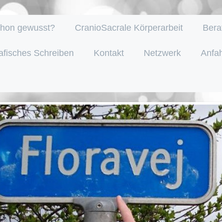
hon gewusst?
CranioSacrale Körperarbeit
Bera
afisches Schreiben
Kontakt
Netzwerk
Anfah