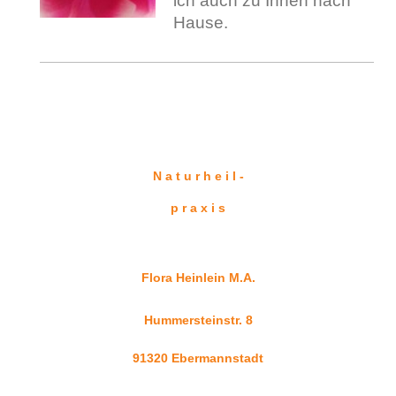
ich auch zu Ihnen nach
Hause.
N a t u r h e i l -
p r a x i s
Flora Heinlein M.A.
Hummersteinstr. 8
91320 Ebermannstadt